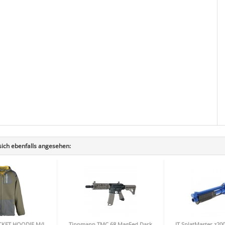
ich ebenfalls angesehen:
ACKET HOODIE M/L
Tippmann TMC 68 MagFed Dark
JT SplatMaster z20