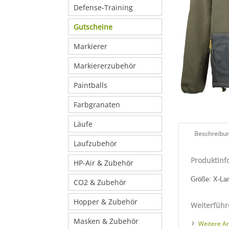
Defense-Training
Gutscheine
Markierer
Markiererzubehör
Paintballs
Farbgranaten
Läufe
Beschreibu
Laufzubehör
Produktinf
HP-Air & Zubehör
Größe: X-La
CO2 & Zubehör
Hopper & Zubehör
Weiterführ
Masken & Zubehör
Weitere Art