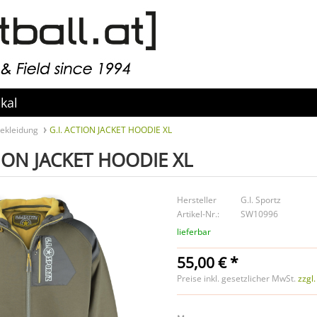
kal
bekleidung
G.I. ACTION JACKET HOODIE XL
TION JACKET HOODIE XL
Hersteller
G.I. Sportz
Artikel-Nr.:
SW10996
lieferbar
55,00 € *
Preise inkl. gesetzlicher MwSt.
zzgl