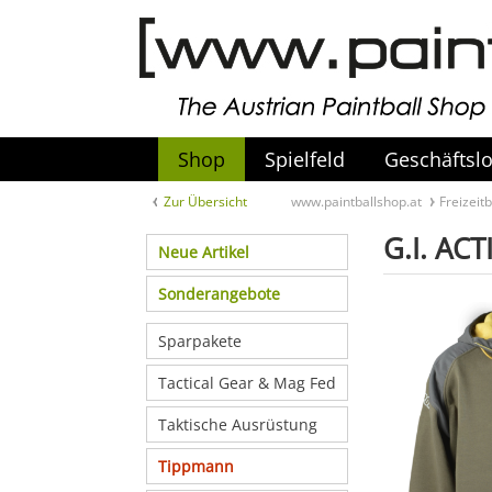
Shop
Spielfeld
Geschäftslo
Zur Übersicht
www.paintballshop.at
Freizeit
G.I. AC
Neue Artikel
Sonderangebote
Sparpakete
Tactical Gear & Mag Fed
Taktische Ausrüstung
Tippmann