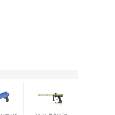
0 Shotgun cal.
Dye Rize CZR .68 Cal Tan